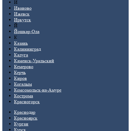
И
Иваново
Ижевск
Иркутск
Й
Йошкар-Ола
К
Казань
Калининград
Калуга
Каменск-Уральский
Кемерово
Керчь
Киров
Когалым
Комсомольск-на-Амуре
Кострома
Красногорск
Краснодар
Красноярск
Курган
Курск