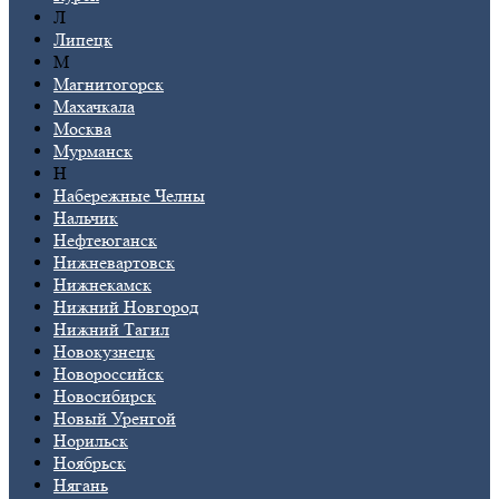
Л
Липецк
М
Магнитогорск
Махачкала
Москва
Мурманск
Н
Набережные Челны
Нальчик
Нефтеюганск
Нижневартовск
Нижнекамск
Нижний Новгород
Нижний Тагил
Новокузнецк
Новороссийск
Новосибирск
Новый Уренгой
Норильск
Ноябрьск
Нягань