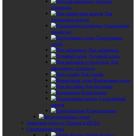
Детская
площадка
Для
теннисных кортов
Спортивная
площадка
Театральные
сетки
Для лабиринта
Ледовый каток
Для
школьного спортзала
Для гольфа
Веревочная сетка
Для бассейна
Капроновая
Спортивный
манеж
Горнолыжные
Защитная сетка от Дронов и БПЛА
Спортивная сетка
Мини-футбол