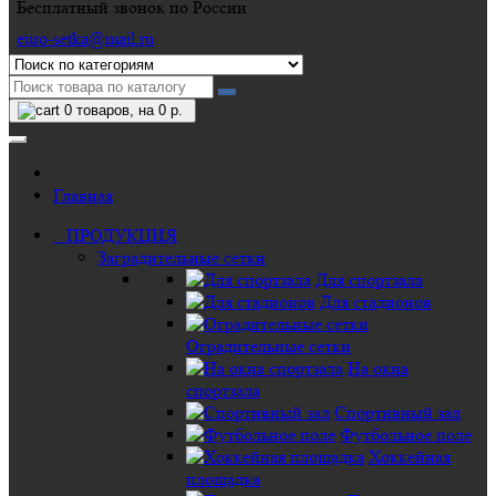
Бесплатный звонок по России
euro-setka@mail.ru
0
товаров, на 0 р.
Главная
ПРОДУКЦИЯ
Заградительные сетки
Для спортзала
Для стадионов
Оградительные сетки
На окна
спортзала
Спортивный зал
Футбольное поле
Хоккейная
площадка