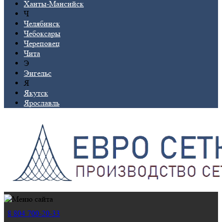
Ханты-Мансийск
Ч
Челябинск
Чебоксары
Череповец
Чита
Э
Энгельс
Я
Якутск
Ярославль
8 804 700-20-33