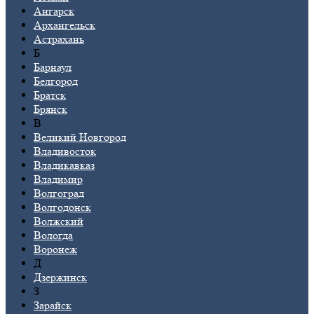
Ангарск
Архангельск
Астрахань
Б
Барнаул
Белгород
Братск
Брянск
В
Великий Новгород
Владивосток
Владикавказ
Владимир
Волгоград
Волгодонск
Волжский
Вологда
Воронеж
Д
Дзержинск
З
Зарайск