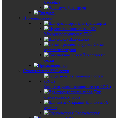
бассейна
Для пруда
Промышленные
Для транспорта
Мусорные полигоны ТБО
Для склада
Сетки
крепления грузов
Такелажные
сетки
Строительные ЗУС сетки
Защитно-улавливающие сетки (ЗУС)
Для
строительных лесов
Для скатной
крыши
Страховочная