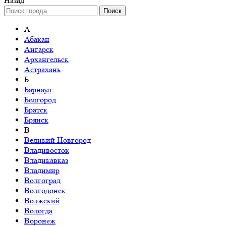
Назад
Поиск
А
Абакан
Ангарск
Архангельск
Астрахань
Б
Барнаул
Белгород
Братск
Брянск
В
Великий Новгород
Владивосток
Владикавказ
Владимир
Волгоград
Волгодонск
Волжский
Вологда
Воронеж