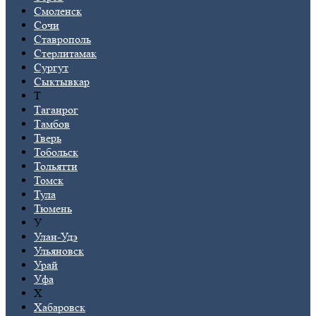
Смоленск
Сочи
Ставрополь
Стерлитамак
Сургут
Сыктывкар
Т
Таганрог
Тамбов
Тверь
Тобольск
Тольятти
Томск
Тула
Тюмень
У
Улан-Удэ
Ульяновск
Урай
Уфа
Х
Хабаровск