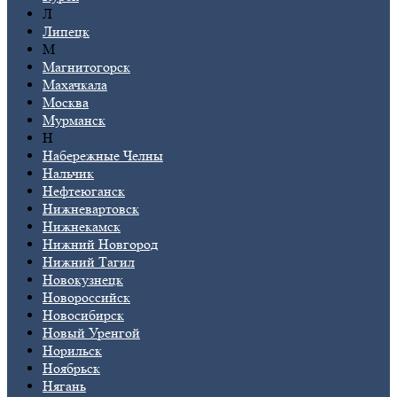
Л
Липецк
М
Магнитогорск
Махачкала
Москва
Мурманск
Н
Набережные Челны
Нальчик
Нефтеюганск
Нижневартовск
Нижнекамск
Нижний Новгород
Нижний Тагил
Новокузнецк
Новороссийск
Новосибирск
Новый Уренгой
Норильск
Ноябрьск
Нягань