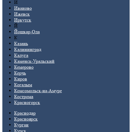
И
Иваново
Ижевск
Иркутск
Й
Йошкар-Ола
К
Казань
Калининград
Калуга
Каменск-Уральский
Кемерово
Керчь
Киров
Когалым
Комсомольск-на-Амуре
Кострома
Красногорск
Краснодар
Красноярск
Курган
Курск