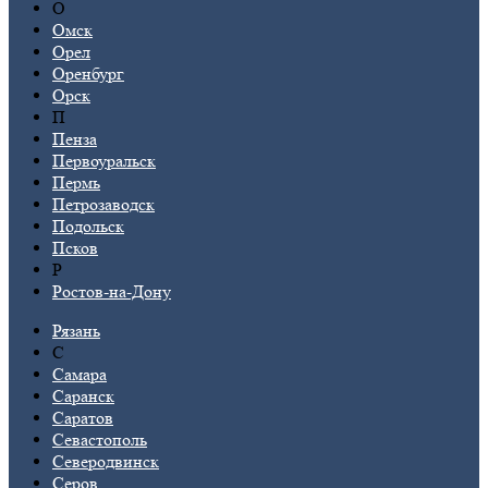
О
Омск
Орел
Оренбург
Орск
П
Пенза
Первоуральск
Пермь
Петрозаводск
Подольск
Псков
Р
Ростов-на-Дону
Рязань
С
Самара
Саранск
Саратов
Севастополь
Северодвинск
Серов