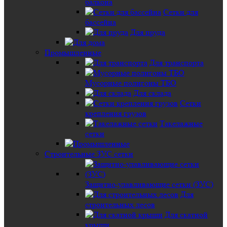
балкона
Сетки для
бассейна
Для пруда
Промышленные
Для транспорта
Мусорные полигоны ТБО
Для склада
Сетки
крепления грузов
Такелажные
сетки
Строительные ЗУС сетки
Защитно-улавливающие сетки (ЗУС)
Для
строительных лесов
Для скатной
крыши