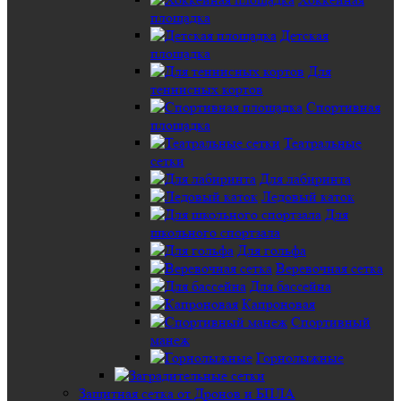
площадка
Детская
площадка
Для
теннисных кортов
Спортивная
площадка
Театральные
сетки
Для лабиринта
Ледовый каток
Для
школьного спортзала
Для гольфа
Веревочная сетка
Для бассейна
Капроновая
Спортивный
манеж
Горнолыжные
Защитная сетка от Дронов и БПЛА