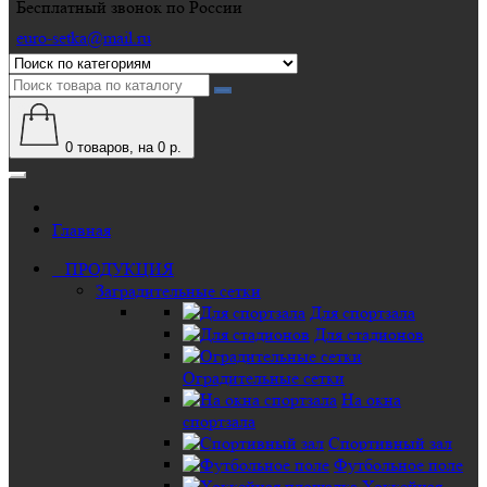
Бесплатный звонок по России
euro-setka@mail.ru
0
товаров, на 0 р.
Главная
ПРОДУКЦИЯ
Заградительные сетки
Для спортзала
Для стадионов
Оградительные сетки
На окна
спортзала
Спортивный зал
Футбольное поле
Хоккейная