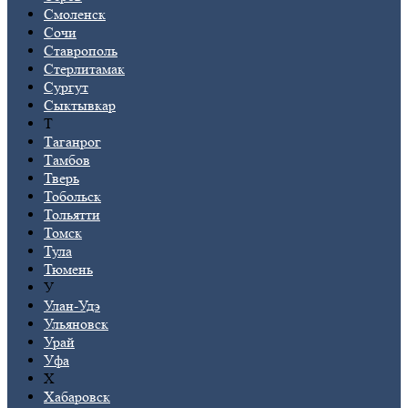
Смоленск
Сочи
Ставрополь
Стерлитамак
Сургут
Сыктывкар
Т
Таганрог
Тамбов
Тверь
Тобольск
Тольятти
Томск
Тула
Тюмень
У
Улан-Удэ
Ульяновск
Урай
Уфа
Х
Хабаровск