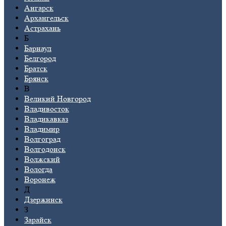
Ангарск
Архангельск
Астрахань
Б
Барнаул
Белгород
Братск
Брянск
В
Великий Новгород
Владивосток
Владикавказ
Владимир
Волгоград
Волгодонск
Волжский
Вологда
Воронеж
Д
Дзержинск
З
Зарайск