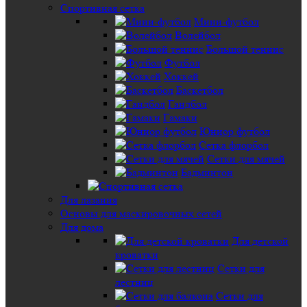
Спортивная сетка
Мини-футбол
Волейбол
Большой теннис
Футбол
Хоккей
Баскетбол
Гандбол
Гамаки
Юниор футбол
Сетка флорбол
Сетки для мячей
Бадминтон
Для лазания
Основы для маскировочных сетей
Для дома
Для детской
кроватки
Сетки для
лестниц
Сетки для