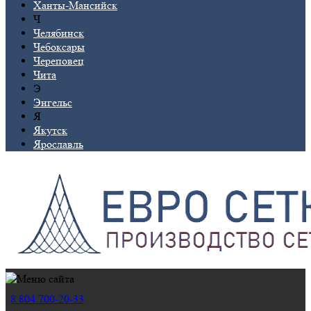
Ханты-Мансийск
Ч
Челябинск
Чебоксары
Череповец
Чита
Э
Энгельс
Я
Якутск
Ярославль
8 804 700-20-33