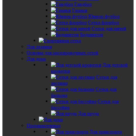
Гандбол
Гамаки
Юниор футбол
Сетка флорбол
Сетки для мячей
Бадминтон
Для лазания
Основы для маскировочных сетей
Для дома
Для детской
кроватки
Сетки для
лестниц
Сетки для
балкона
Сетки для
бассейна
Для пруда
Промышленные
Для транспорта