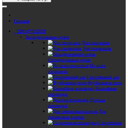
Главная
ПРОДУКЦИЯ
Заградительные сетки
Для спортзала
Для стадионов
Оградительные сетки
На окна
спортзала
Спортивный зал
Футбольное поле
Хоккейная
площадка
Детская
площадка
Для
теннисных кортов
Спортивная