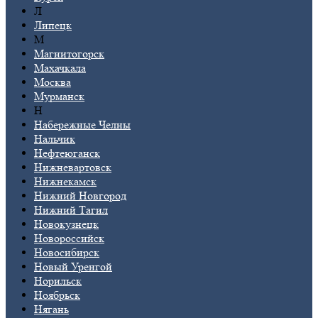
Л
Липецк
М
Магнитогорск
Махачкала
Москва
Мурманск
Н
Набережные Челны
Нальчик
Нефтеюганск
Нижневартовск
Нижнекамск
Нижний Новгород
Нижний Тагил
Новокузнецк
Новороссийск
Новосибирск
Новый Уренгой
Норильск
Ноябрьск
Нягань