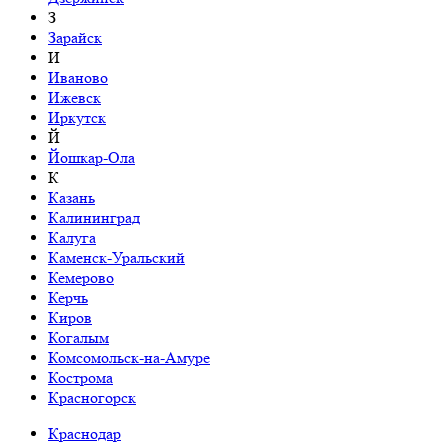
З
Зарайск
И
Иваново
Ижевск
Иркутск
Й
Йошкар-Ола
К
Казань
Калининград
Калуга
Каменск-Уральский
Кемерово
Керчь
Киров
Когалым
Комсомольск-на-Амуре
Кострома
Красногорск
Краснодар