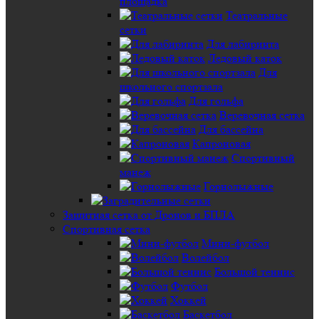
площадка
Театральные
сетки
Для лабиринта
Ледовый каток
Для
школьного спортзала
Для гольфа
Веревочная сетка
Для бассейна
Капроновая
Спортивный
манеж
Горнолыжные
Защитная сетка от Дронов и БПЛА
Спортивная сетка
Мини-футбол
Волейбол
Большой теннис
Футбол
Хоккей
Баскетбол