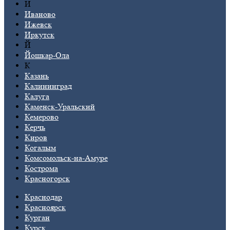
И
Иваново
Ижевск
Иркутск
Й
Йошкар-Ола
К
Казань
Калининград
Калуга
Каменск-Уральский
Кемерово
Керчь
Киров
Когалым
Комсомольск-на-Амуре
Кострома
Красногорск
Краснодар
Красноярск
Курган
Курск