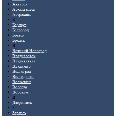
Ангарск
Архангельск
Астрахань
Б
Барнаул
Белгород
Братск
Брянск
В
Великий Новгород
Владивосток
Владикавказ
Владимир
Волгоград
Волгодонск
Волжский
Вологда
Воронеж
Д
Дзержинск
З
Зарайск