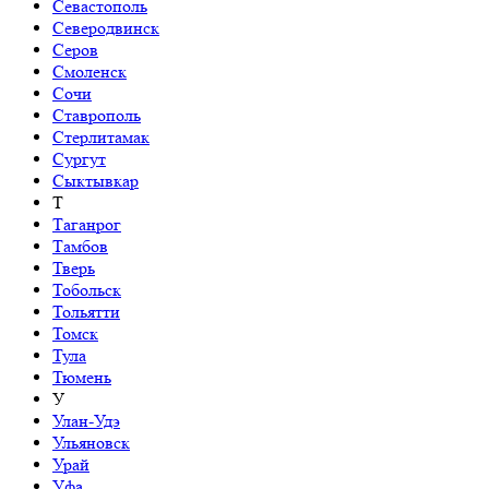
Севастополь
Северодвинск
Серов
Смоленск
Сочи
Ставрополь
Стерлитамак
Сургут
Сыктывкар
Т
Таганрог
Тамбов
Тверь
Тобольск
Тольятти
Томск
Тула
Тюмень
У
Улан-Удэ
Ульяновск
Урай
Уфа