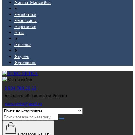
Ханты-Мансийск
Ч
Челябинск
Чебоксары
Череповец
Чита
Э
Энгельс
Я
Якутск
Ярославль
8 804 700-20-33
Бесплатный звонок по России
euro-setka@mail.ru
0
товаров, на 0 р.