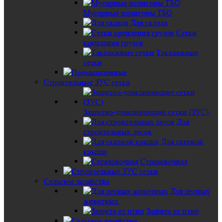
Мусорные полигоны ТБО
Для склада
Сетки
крепления грузов
Такелажные
сетки
Строительные ЗУС сетки
Защитно-улавливающие сетки (ЗУС)
Для
строительных лесов
Для скатной
крыши
Страховочная
Сельское хозяйство
Для лесных
животных
Защита от птиц