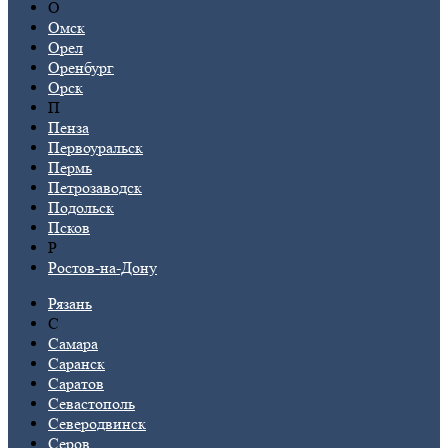
О
Омск
Орел
Оренбург
Орск
П
Пенза
Первоуральск
Пермь
Петрозаводск
Подольск
Псков
Р
Ростов-на-Дону
Рязань
С
Самара
Саранск
Саратов
Севастополь
Северодвинск
Серов