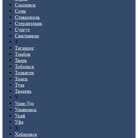
Смоленск
Сочи
Ставрополь
Стерлитамак
Сургут
Сыктывкар
Т
Таганрог
Тамбов
Тверь
Тобольск
Тольятти
Томск
Тула
Тюмень
У
Улан-Удэ
Ульяновск
Урай
Уфа
Х
Хабаровск