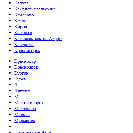
Калуга
Каменск-Уральский
Кемерово
Керчь
Киров
Когалым
Комсомольск-на-Амуре
Кострома
Красногорск
Краснодар
Красноярск
Курган
Курск
Л
Липецк
М
Магнитогорск
Махачкала
Москва
Мурманск
Н
Набережные Челны