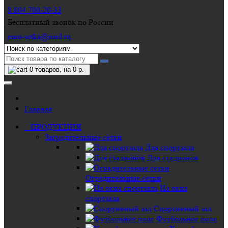
8 804 700-20-33
Бесплатный звонок по России
euro-setka@mail.ru
0
товаров, на 0 р.
Главная
ПРОДУКЦИЯ
Заградительные сетки
Для спортзала
Для стадионов
Оградительные сетки
На окна
спортзала
Спортивный зал
Футбольное поле