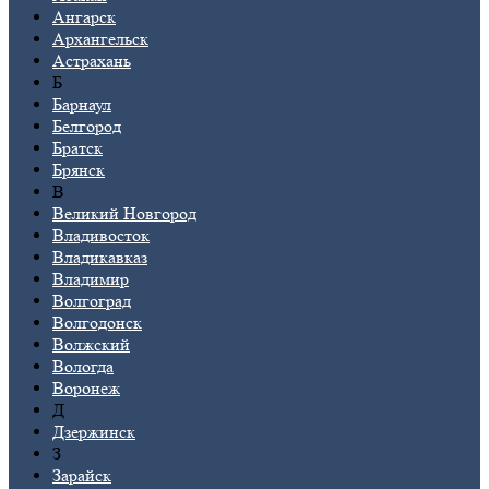
Ангарск
Архангельск
Астрахань
Б
Барнаул
Белгород
Братск
Брянск
В
Великий Новгород
Владивосток
Владикавказ
Владимир
Волгоград
Волгодонск
Волжский
Вологда
Воронеж
Д
Дзержинск
З
Зарайск