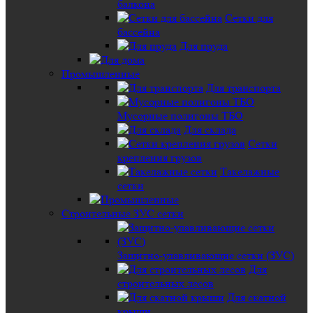
балкона
Сетки для
бассейна
Для пруда
Промышленные
Для транспорта
Мусорные полигоны ТБО
Для склада
Сетки
крепления грузов
Такелажные
сетки
Строительные ЗУС сетки
Защитно-улавливающие сетки (ЗУС)
Для
строительных лесов
Для скатной
крыши