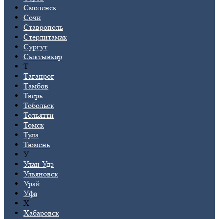
Смоленск
Сочи
Ставрополь
Стерлитамак
Сургут
Сыктывкар
Т
Таганрог
Тамбов
Тверь
Тобольск
Тольятти
Томск
Тула
Тюмень
У
Улан-Удэ
Ульяновск
Урай
Уфа
Х
Хабаровск