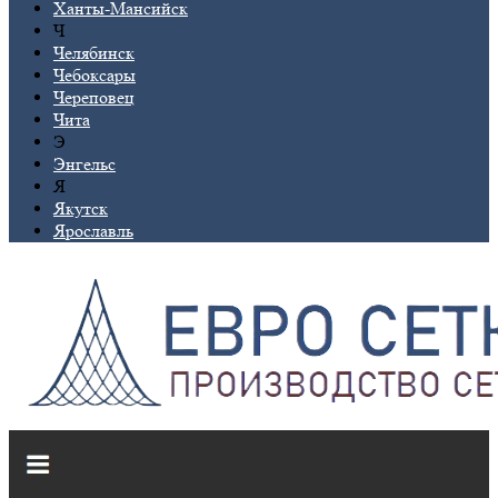
Ханты-Мансийск
Ч
Челябинск
Чебоксары
Череповец
Чита
Э
Энгельс
Я
Якутск
Ярославль