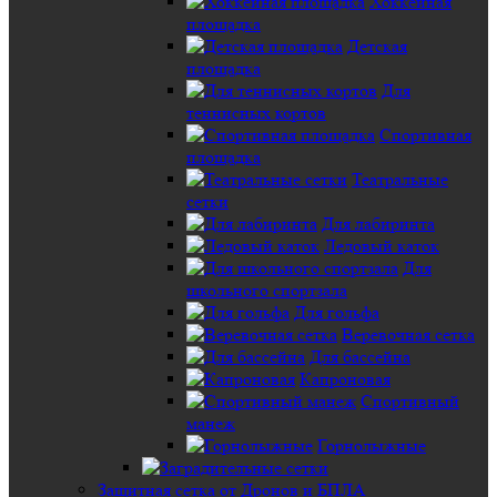
Хоккейная
площадка
Детская
площадка
Для
теннисных кортов
Спортивная
площадка
Театральные
сетки
Для лабиринта
Ледовый каток
Для
школьного спортзала
Для гольфа
Веревочная сетка
Для бассейна
Капроновая
Спортивный
манеж
Горнолыжные
Защитная сетка от Дронов и БПЛА