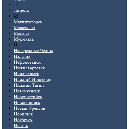
Л
Липецк
М
Магнитогорск
Махачкала
Москва
Мурманск
Н
Набережные Челны
Нальчик
Нефтеюганск
Нижневартовск
Нижнекамск
Нижний Новгород
Нижний Тагил
Новокузнецк
Новороссийск
Новосибирск
Новый Уренгой
Норильск
Ноябрьск
Нягань