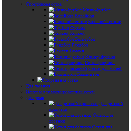
Спортивная сетка
Мини-футбол
Волейбол
Большой теннис
Футбол
Хоккей
Баскетбол
Гандбол
Гамаки
Юниор футбол
Сетка флорбол
Сетки для мячей
Бадминтон
Для лазания
Основы для маскировочных сетей
Для дома
Для детской
кроватки
Сетки для
лестниц
Сетки для