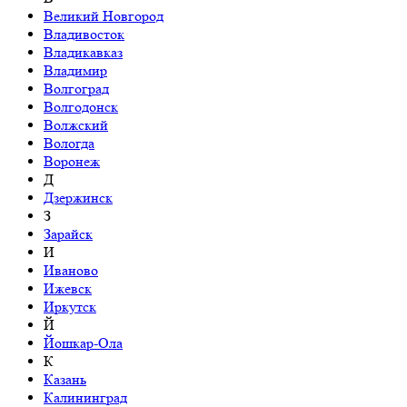
Великий Новгород
Владивосток
Владикавказ
Владимир
Волгоград
Волгодонск
Волжский
Вологда
Воронеж
Д
Дзержинск
З
Зарайск
И
Иваново
Ижевск
Иркутск
Й
Йошкар-Ола
К
Казань
Калининград