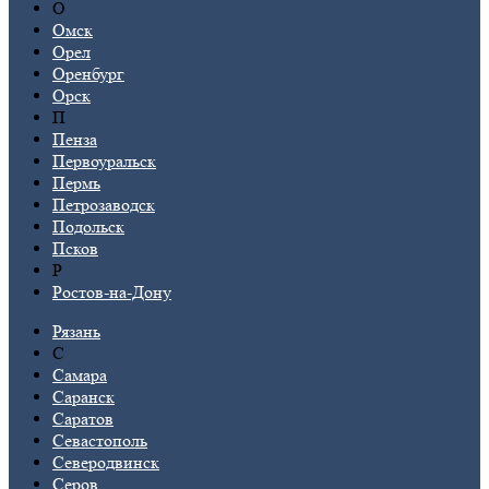
О
Омск
Орел
Оренбург
Орск
П
Пенза
Первоуральск
Пермь
Петрозаводск
Подольск
Псков
Р
Ростов-на-Дону
Рязань
С
Самара
Саранск
Саратов
Севастополь
Северодвинск
Серов