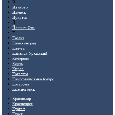
И
Иваново
Ижевск
Иркутск
Й
Йошкар-Ола
К
Казань
Калининград
Калуга
Каменск-Уральский
Кемерово
Керчь
Киров
Когалым
Комсомольск-на-Амуре
Кострома
Красногорск
Краснодар
Красноярск
Курган
Курск