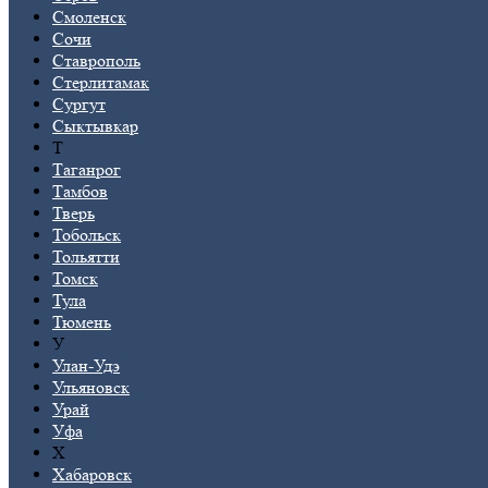
Смоленск
Сочи
Ставрополь
Стерлитамак
Сургут
Сыктывкар
Т
Таганрог
Тамбов
Тверь
Тобольск
Тольятти
Томск
Тула
Тюмень
У
Улан-Удэ
Ульяновск
Урай
Уфа
Х
Хабаровск