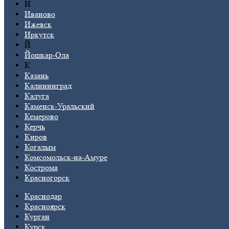
И
Иваново
Ижевск
Иркутск
Й
Йошкар-Ола
К
Казань
Калининград
Калуга
Каменск-Уральский
Кемерово
Керчь
Киров
Когалым
Комсомольск-на-Амуре
Кострома
Красногорск
Краснодар
Красноярск
Курган
Курск