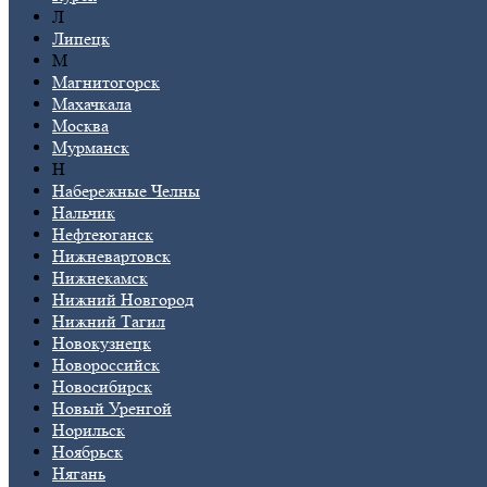
Л
Липецк
М
Магнитогорск
Махачкала
Москва
Мурманск
Н
Набережные Челны
Нальчик
Нефтеюганск
Нижневартовск
Нижнекамск
Нижний Новгород
Нижний Тагил
Новокузнецк
Новороссийск
Новосибирск
Новый Уренгой
Норильск
Ноябрьск
Нягань