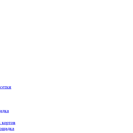
сетки
адка
 кортов
ощадка