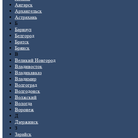
Ангарск
Архангельск
Астрахань
Б
Барнаул
Белгород
Братск
Брянск
В
Великий Новгород
Владивосток
Владикавказ
Владимир
Волгоград
Волгодонск
Волжский
Вологда
Воронеж
Д
Дзержинск
З
Зарайск