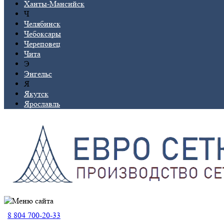
Ханты-Мансийск
Ч
Челябинск
Чебоксары
Череповец
Чита
Э
Энгельс
Я
Якутск
Ярославль
8 804 700-20-33