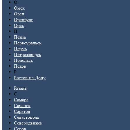
О
Омск
Орел
Оренбург
Орск
П
Пенза
Первоуральск
Пермь
Петрозаводск
Подольск
Псков
Р
Ростов-на-Дону
Рязань
С
Самара
Саранск
Саратов
Севастополь
Северодвинск
Серов