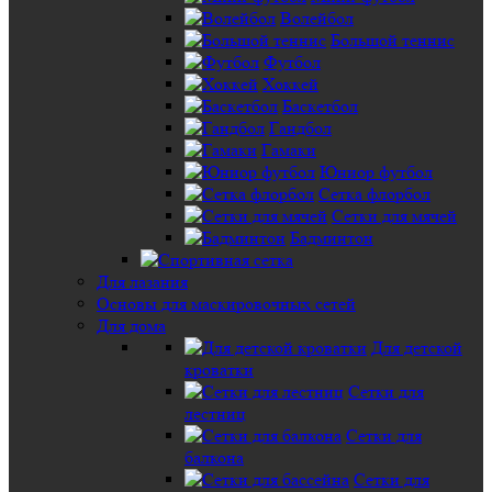
Волейбол
Большой теннис
Футбол
Хоккей
Баскетбол
Гандбол
Гамаки
Юниор футбол
Сетка флорбол
Сетки для мячей
Бадминтон
Для лазания
Основы для маскировочных сетей
Для дома
Для детской
кроватки
Сетки для
лестниц
Сетки для
балкона
Сетки для