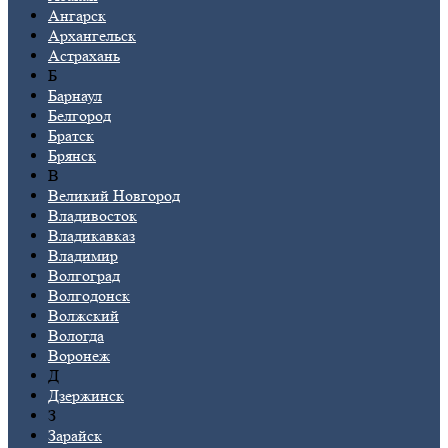
Ангарск
Архангельск
Астрахань
Б
Барнаул
Белгород
Братск
Брянск
В
Великий Новгород
Владивосток
Владикавказ
Владимир
Волгоград
Волгодонск
Волжский
Вологда
Воронеж
Д
Дзержинск
З
Зарайск