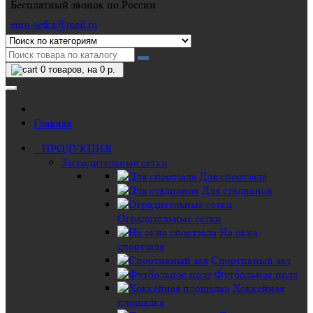
Бесплатный звонок по России
euro-setka@mail.ru
0
товаров, на 0 р.
Главная
ПРОДУКЦИЯ
Заградительные сетки
Для спортзала
Для стадионов
Оградительные сетки
На окна
спортзала
Спортивный зал
Футбольное поле
Хоккейная
площадка