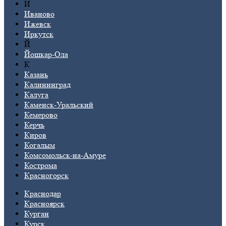
И
Иваново
Ижевск
Иркутск
Й
Йошкар-Ола
К
Казань
Калининград
Калуга
Каменск-Уральский
Кемерово
Керчь
Киров
Когалым
Комсомольск-на-Амуре
Кострома
Красногорск
Краснодар
Красноярск
Курган
Курск