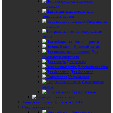
Детская
площадка
Для
теннисных кортов
Спортивная
площадка
Театральные
сетки
Для лабиринта
Ледовый каток
Для
школьного спортзала
Для гольфа
Веревочная сетка
Для бассейна
Капроновая
Спортивный
манеж
Горнолыжные
Защитная сетка от Дронов и БПЛА
Спортивная сетка
Мини-футбол