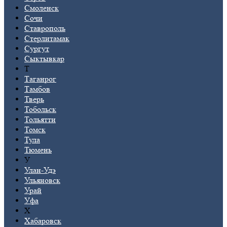
Смоленск
Сочи
Ставрополь
Стерлитамак
Сургут
Сыктывкар
Т
Таганрог
Тамбов
Тверь
Тобольск
Тольятти
Томск
Тула
Тюмень
У
Улан-Удэ
Ульяновск
Урай
Уфа
Х
Хабаровск