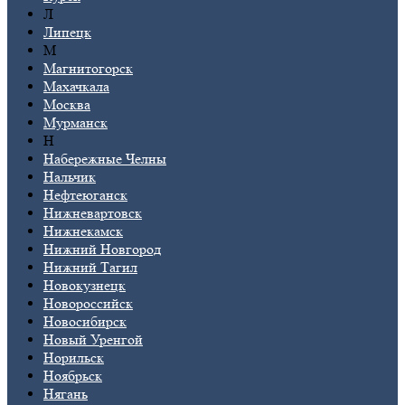
Л
Липецк
М
Магнитогорск
Махачкала
Москва
Мурманск
Н
Набережные Челны
Нальчик
Нефтеюганск
Нижневартовск
Нижнекамск
Нижний Новгород
Нижний Тагил
Новокузнецк
Новороссийск
Новосибирск
Новый Уренгой
Норильск
Ноябрьск
Нягань