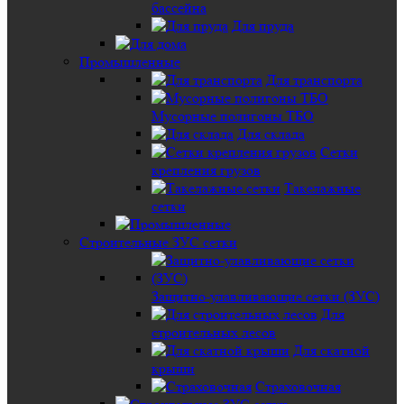
бассейна
Для пруда
Промышленные
Для транспорта
Мусорные полигоны ТБО
Для склада
Сетки
крепления грузов
Такелажные
сетки
Строительные ЗУС сетки
Защитно-улавливающие сетки (ЗУС)
Для
строительных лесов
Для скатной
крыши
Страховочная