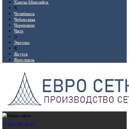
Ханты-Мансийск
Ч
Челябинск
Чебоксары
Череповец
Чита
Э
Энгельс
Я
Якутск
Ярославль
8 804 700-20-33