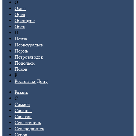
О
Омск
Орел
Оренбург
Орск
П
Пенза
Первоуральск
Пермь
Петрозаводск
Подольск
Псков
Р
Ростов-на-Дону
Рязань
С
Самара
Саранск
Саратов
Севастополь
Северодвинск
Серов