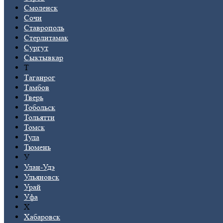
Смоленск
Сочи
Ставрополь
Стерлитамак
Сургут
Сыктывкар
Т
Таганрог
Тамбов
Тверь
Тобольск
Тольятти
Томск
Тула
Тюмень
У
Улан-Удэ
Ульяновск
Урай
Уфа
Х
Хабаровск