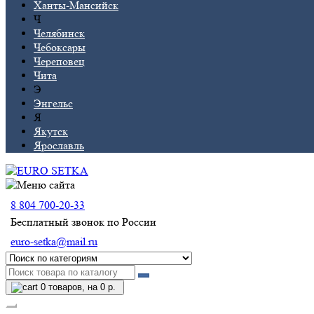
Ханты-Мансийск
Ч
Челябинск
Чебоксары
Череповец
Чита
Э
Энгельс
Я
Якутск
Ярославль
8 804 700-20-33
Бесплатный звонок по России
euro-setka@mail.ru
0
товаров, на 0 р.