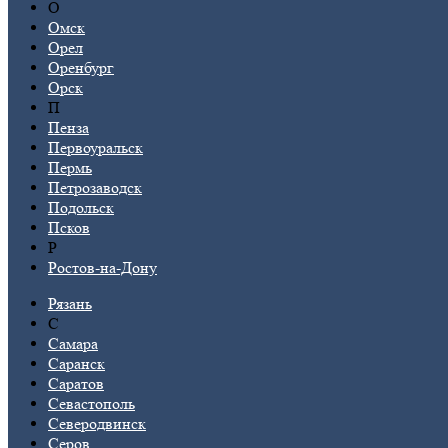
О
Омск
Орел
Оренбург
Орск
П
Пенза
Первоуральск
Пермь
Петрозаводск
Подольск
Псков
Р
Ростов-на-Дону
Рязань
С
Самара
Саранск
Саратов
Севастополь
Северодвинск
Серов