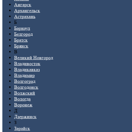
Ангарск
Архангельск
Астрахань
Б
Барнаул
Белгород
Братск
Брянск
В
Великий Новгород
Владивосток
Владикавказ
Владимир
Волгоград
Волгодонск
Волжский
Вологда
Воронеж
Д
Дзержинск
З
Зарайск