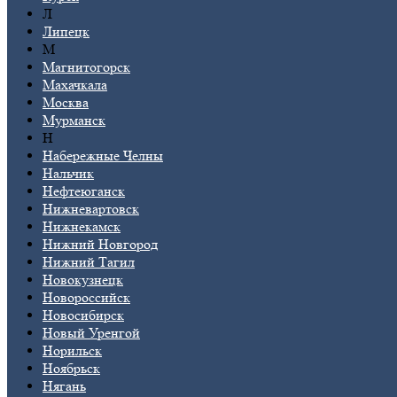
Л
Липецк
М
Магнитогорск
Махачкала
Москва
Мурманск
Н
Набережные Челны
Нальчик
Нефтеюганск
Нижневартовск
Нижнекамск
Нижний Новгород
Нижний Тагил
Новокузнецк
Новороссийск
Новосибирск
Новый Уренгой
Норильск
Ноябрьск
Нягань