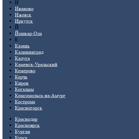
И
Иваново
Ижевск
Иркутск
Й
Йошкар-Ола
К
Казань
Калининград
Калуга
Каменск-Уральский
Кемерово
Керчь
Киров
Когалым
Комсомольск-на-Амуре
Кострома
Красногорск
Краснодар
Красноярск
Курган
Курск