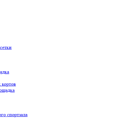
сетки
адка
 кортов
ощадка
го спортзала