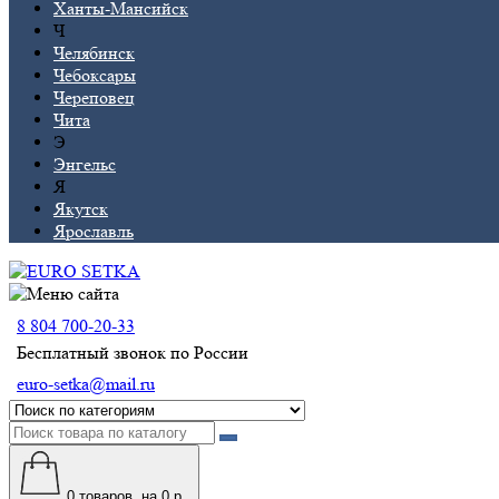
Ханты-Мансийск
Ч
Челябинск
Чебоксары
Череповец
Чита
Э
Энгельс
Я
Якутск
Ярославль
8 804 700-20-33
Бесплатный звонок по России
euro-setka@mail.ru
0
товаров, на 0 р.