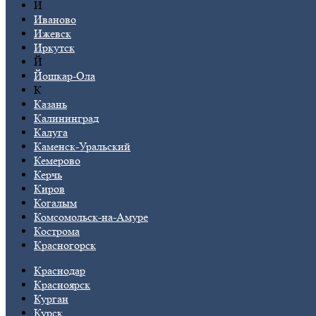
И
Иваново
Ижевск
Иркутск
Й
Йошкар-Ола
К
Казань
Калининград
Калуга
Каменск-Уральский
Кемерово
Керчь
Киров
Когалым
Комсомольск-на-Амуре
Кострома
Красногорск
Краснодар
Красноярск
Курган
Курск