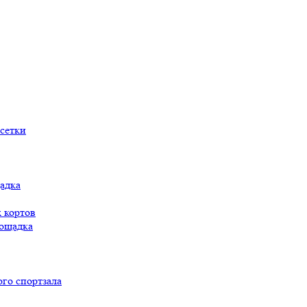
сетки
адка
 кортов
ощадка
го спортзала