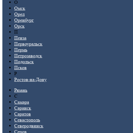
О
Омск
Орел
Оренбург
Орск
П
Пенза
Первоуральск
Пермь
Петрозаводск
Подольск
Псков
Р
Ростов-на-Дону
Рязань
С
Самара
Саранск
Саратов
Севастополь
Северодвинск
Серов