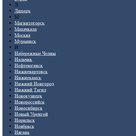
Л
Липецк
М
Магнитогорск
Махачкала
Москва
Мурманск
Н
Набережные Челны
Нальчик
Нефтеюганск
Нижневартовск
Нижнекамск
Нижний Новгород
Нижний Тагил
Новокузнецк
Новороссийск
Новосибирск
Новый Уренгой
Норильск
Ноябрьск
Нягань