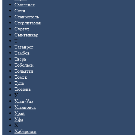
Смоленск
Сочи
Ставрополь
Стерлитамак
Сургут
Сыктывкар
Т
Таганрог
Тамбов
Тверь
Тобольск
Тольятти
Томск
Тула
Тюмень
У
Улан-Удэ
Ульяновск
Урай
Уфа
Х
Хабаровск